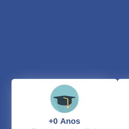
+
0
 Anos